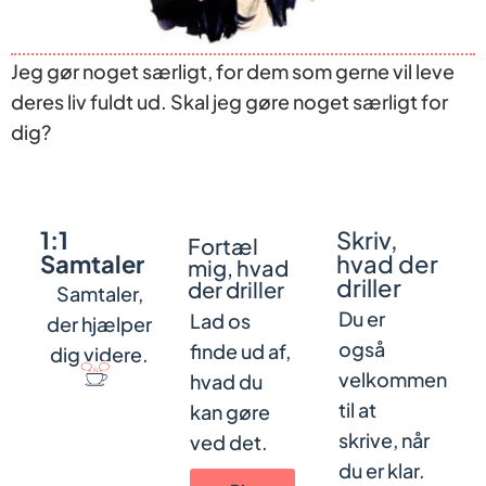
Jeg gør noget særligt, for dem som gerne vil leve
deres liv fuldt ud. Skal jeg gøre noget særligt for
dig?
1:1
Skriv,
Fortæl
Samtaler
hvad der
mig, hvad
driller
der driller
Samtaler,
Du er
Lad os
der hjælper
også
finde ud af,
dig videre.
velkommen
hvad du
til at
kan gøre
skrive, når
ved det.
du er klar.