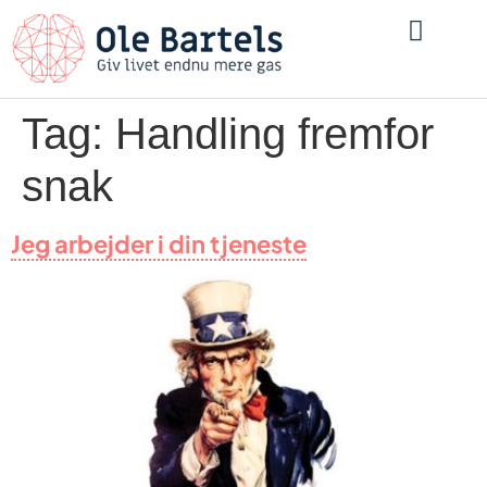
1:1 Samtaler
Tag:
Handling fremfor
snak
Jeg arbejder i din tjeneste