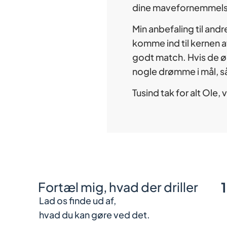
dine mavefornemmelser
Min anbefaling til andre
komme ind til kernen a
godt match. Hvis de øn
nogle drømme i mål, så
Tusind tak for alt Ole, 
Fortæl mig, hvad der driller
Lad os finde ud af,
hvad du kan gøre ved det.