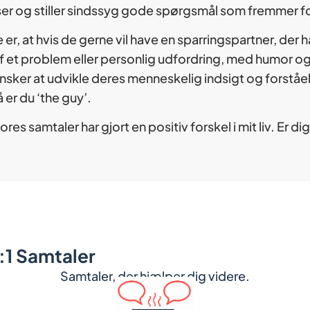
 og stiller sindssyg gode spørgsmål som fremmer fo
 er, at hvis de gerne vil have en sparringspartner, der h
f et problem eller personlig udfordring, med humor og 
sker at udvikle deres menneskelig indsigt og forståels
 er du ‘the guy’.
vores samtaler har gjort en positiv forskel i mit liv. Er 
1:1 Samtaler
Samtaler, der hjælper dig videre.