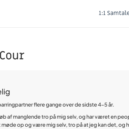
1:1 Samtal
 Cour
lig
parringpartner flere gange over de sidste 4-5 år.
orløb af manglende tro på mig selv, og har været en pe
 at møde op og være mig selv, tro på at jeg kan det, og ha