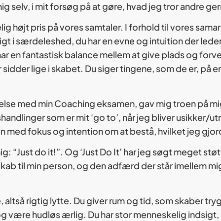
 selv, i mit forsøg på at gøre, hvad jeg tror andre ger
lig højt pris på vores samtaler. I forhold til vores sama
t i særdeleshed, du har en evne og intuition der leder 
har en fantastisk balance mellem at give plads og forv
 sidder lige i skabet. Du siger tingene, som de er, på 
delse med min Coaching eksamen, gav mig troen på mig 
andlinger som er mit ‘go to’, når jeg bliver usikker/ut
n med fokus og intention om at bestå, hvilket jeg gjor
g: “Just do it!”. Og ‘Just Do It’ har jeg søgt meget st
b til min person, og den adfærd der står imellem mig,
tte, altså rigtig lytte. Du giver rum og tid, som skaber 
være hudløs ærlig. Du har stor menneskelig indsigt, er