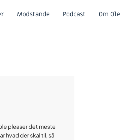
er
Modstande
Podcast
Om Ole
ople pleaser det meste
r hvad der skal til, så