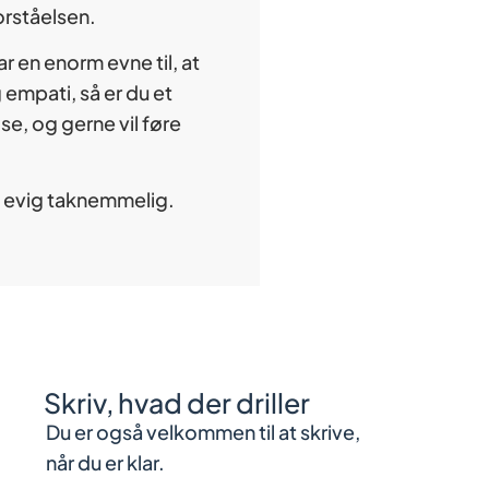
rståelsen.
ar en enorm evne til, at
empati, så er du et
e, og gerne vil føre
dig evig taknemmelig.
Skriv, hvad der driller
Du er også velkommen til at skrive,
når du er klar.