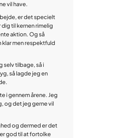
ne vil have.
rbejde, er det specielt
dig til kernen rimelig
ente aktion. Og så
en klar men respektfuld
selv tilbage, så i
ryg, så lagde jeg en
de.
øtte i gennem årene. Jeg
 og det jeg gerne vil
tryghed og dermed er det
 god til at fortolke