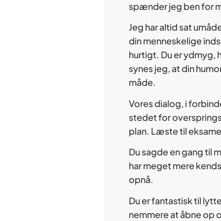
spænder jeg ben for mig
Jeg har altid sat umåde
din menneskelige indsig
hurtigt. Du er ydmyg, 
synes jeg, at din humor
måde.
Vores dialog, i forbin
stedet for overspringsh
plan. Læste til eksame
Du sagde en gang til mi
har meget mere kendska
opnå.
Du er fantastisk til ly
nemmere at åbne op og 