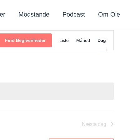
er
Modstande
Podcast
Om Ole
Begivenhed
Find Begivenheder
Liste
Måned
Dag
Visninger
Navigation
Næste dag