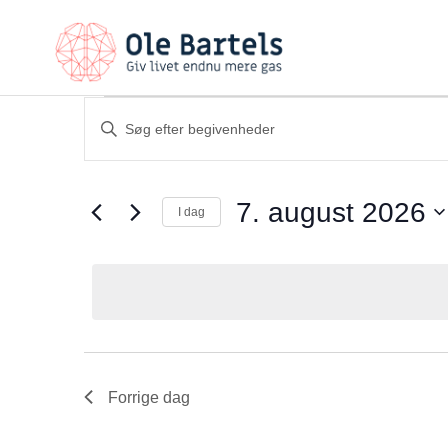
Begivenheder
Skriv
nøgleord.
Søgning
Søg
og
efter
Begivenheder
visninger
7. august 2026
på
I dag
nøgleord.
Navigation
Vælg
dato.
Forrige dag