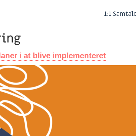
1:1 Samtal
ing
aner i at blive implementeret