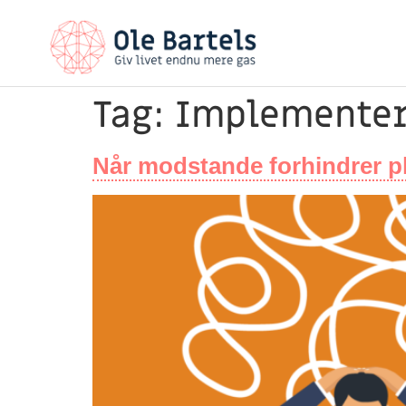
Tag:
Implementer
Når modstande forhindrer pl