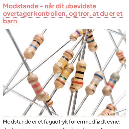
Modstande – når dit ubevidste
overtager kontrollen, og tror, at du er et
barn
Modstande er et fagudtryk for en medfødt evne,