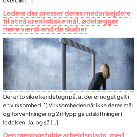
overblik […]
Ledere der presser deres medarbejdere
til at nå urealistiske mål, ødelægger
mere værdi end de skaber
Der er to sikre kendetegn på, at der er noget galt i
en virksomhed. 1) Virksomheden når ikke deres mål
og forventninger og 2) Hyppige udskiftninger i
ledelsen. Ja, og så […]
Den meningsfulde arbejdsplads, med