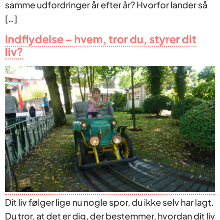
samme udfordringer år efter år? Hvorfor lander så
[…]
Indflydelse – hvem, tror du, styrer dit
liv?
Dit liv følger lige nu nogle spor, du ikke selv har lagt.
Du tror, at det er dig, der bestemmer, hvordan dit liv