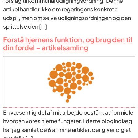
forslag til kommunal udligningsordning. Denne
artikel handler ikke om regeringens konkrete
udspil, men om selve udligningsordningen og den
splittelse den […]
Forstå hjernens funktion, og brug den til
din fordel – artikelsamling
En væsentlig del af mit arbejde består i, at formidle
hvordan vores hjerne fungerer. I dette blogindlæg
har jeg samlet de 6 af mine artikler, der giver dig et