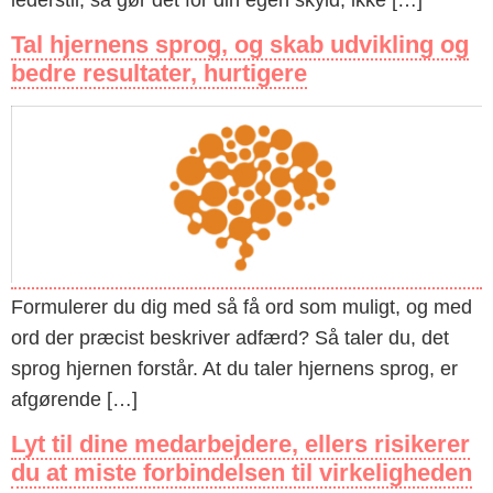
Tal hjernens sprog, og skab udvikling og
bedre resultater, hurtigere
Formulerer du dig med så få ord som muligt, og med
ord der præcist beskriver adfærd? Så taler du, det
sprog hjernen forstår. At du taler hjernens sprog, er
afgørende […]
Lyt til dine medarbejdere, ellers risikerer
du at miste forbindelsen til virkeligheden