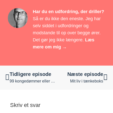
Har du en udfordring, der driller?
Så er du ikke den eneste. Jeg har
selv siddet i udfordringer og
modstande til op over begge ører.
Det gør jeg ikke længere.
Læs
mere om mig →
Tidligere episode
Næste episode
99 kongedømmer eller 1 kongerige?
Mit liv i tænkeboks
Skriv et svar